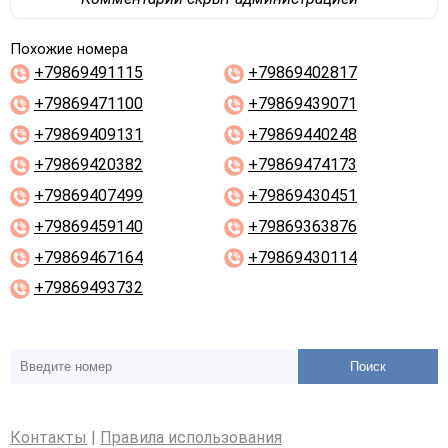
Похожие номера
+79869491115
+79869402817
+79869471100
+79869439071
+79869409131
+79869440248
+79869420382
+79869474173
+79869407499
+79869430451
+79869459140
+79869363876
+79869467164
+79869430114
+79869493732
Поиск
Контакты
|
Правила использования