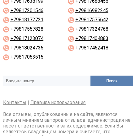
+79817638199
+79817688456
+79817201546
+79816982245
+79818172721
+79817575642
+79817557828
+79817324768
+79817123074
+79817404883
+79818024735
+79817452418
+79817053515
Поиск
Контакты
|
Правила использования
Все отзывы, опубликованные на сайте, являются
личным мнением авторов отзывов, администрация не
несет ответственности за их содержимое. Если Вы
являетесь владельцем номера и считаете, что