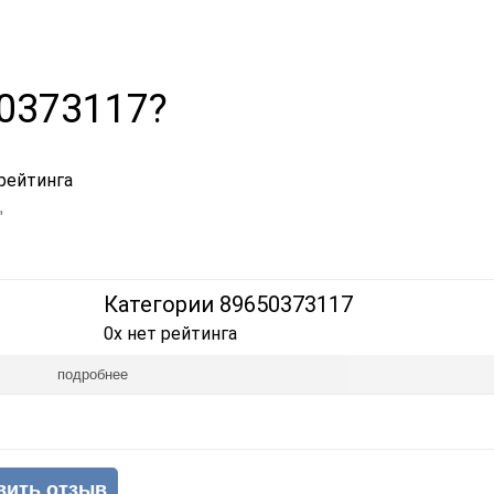
50373117?
рейтинга
"
Категории 89650373117
0x нет рейтинга
подробнее
вить отзыв