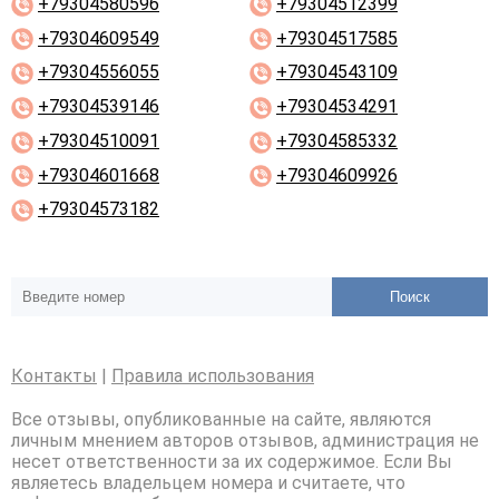
+79304580596
+79304512399
+79304609549
+79304517585
+79304556055
+79304543109
+79304539146
+79304534291
+79304510091
+79304585332
+79304601668
+79304609926
+79304573182
Поиск
Контакты
|
Правила использования
Все отзывы, опубликованные на сайте, являются
личным мнением авторов отзывов, администрация не
несет ответственности за их содержимое. Если Вы
являетесь владельцем номера и считаете, что