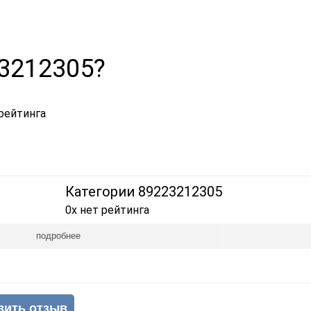
23212305?
рейтинга
Категории 89223212305
0x нет рейтинга
подробнее
вить отзыв