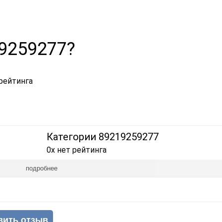
19259277?
рейтинга
Категории 89219259277
0x нет рейтинга
подробнее
вить отзыв